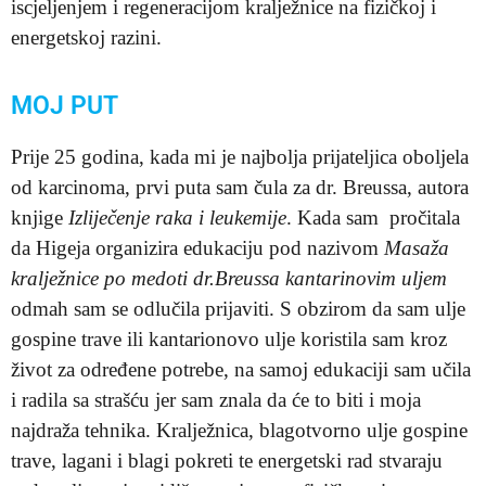
iscjeljenjem i regeneracijom kralježnice na fizičkoj i
energetskoj razini.
MOJ PUT
Prije 25 godina, kada mi je najbolja prijateljica oboljela
od karcinoma, prvi puta sam čula za dr. Breussa, autora
knjige
Izliječenje raka i leukemije
. Kada sam pročitala
da Higeja organizira edukaciju pod nazivom
Masaža
kralježnice po medoti dr.Breussa kantarinovim uljem
odmah sam se odlučila prijaviti. S obzirom da sam ulje
gospine trave ili kantarionovo ulje koristila sam kroz
život za određene potrebe, na samoj edukaciji sam učila
i radila sa strašću jer sam znala da će to biti i moja
najdraža tehnika. Kralježnica, blagotvorno ulje gospine
trave, lagani i blagi pokreti te energetski rad stvaraju