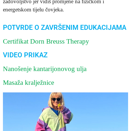
zadovoljstvo jer vidiš promjene na fizičkom i
energetskom tijelu čovjeka.
POTVRDE O ZAVRŠENIM EDUKACIJAMA
Certifikat Dorn Breuss Therapy
VIDEO PRIKAZ
Nanošenje kantarijonovog ulja
Masaža kralježnice