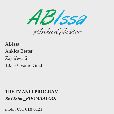
ABIssa
Ankica Bešter
Zajčićeva 6
10310 Ivanić-Grad
TRETMANI I
PROGRAM
ReVISion_POOMAALOO!
mob.: 091 618 0121