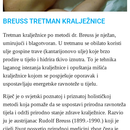
BREUSS TRETMAN KRALJEŽNICE
Tretman kralježnice po metodi dr. Breuss je nježan,
umirujući i blagotvoran. U tretmanu se obilato koristi
ulje gospine trave (kantarijonovo ulje) koje brzo
prodire u tijelo i hidrira tkivo iznutra. To je tehnika
laganog istezanja kralježnice i opuštanja mišića
kralježnice kojom se pospješuje oporavak i
uspostavljaju energetske ravnoteže u tijelu.
Riječ je o svjetski poznatoj i priznatoj holističkoj
metodi koja pomaže da se uspostavi prirodna ravnoteža
tijela i održi prirodno stanje zdrave kralježnice. Razvio
ju je austrijanac Rudolf Breuss (1899.-1990.) koji je
cijeli život posvetio prirodnoj medicini zbog čega je