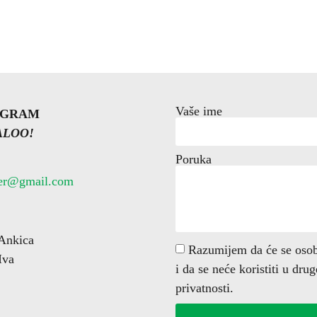
Vaše ime
OGRAM
ALOO!
Poruka
ter@gmail.com
Ankica
Razumijem da će se osobn
Iva
i da se neće koristiti u dru
privatnosti.