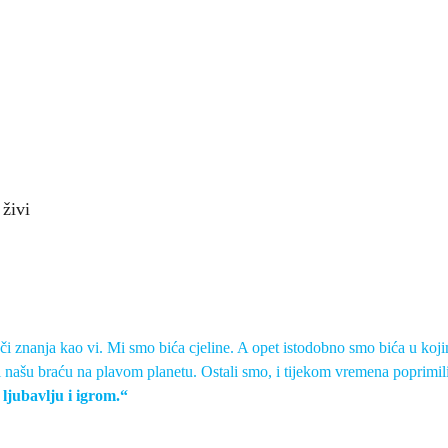
 živi
ači znanja kao vi. Mi smo bića cjeline. A opet istodobno smo bića u ko
 našu braću na plavom planetu. Ostali smo, i tijekom vremena poprimili
jubavlju i igrom.“