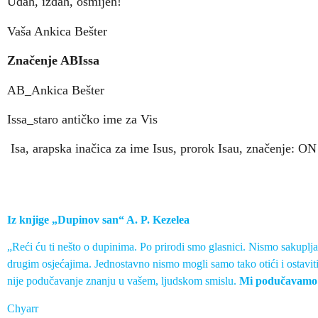
Udah, izdah, osmijeh!
Vaša Ankica Bešter
Značenje ABIssa
AB_Ankica Bešter
Issa_staro antičko ime za Vis
Isa, arapska inačica za ime Isus, prorok Isau, značenje: ON
Iz knjige „Dupinov san“ A. P. Kezelea
„Reći ću ti nešto o dupinima. Po prirodi smo glasnici. Nismo sakuplj
drugim osjećajima. Jednostavno nismo mogli samo tako otići i ostaviti
nije podučavanje znanju u vašem, ljudskom smislu.
Mi podučavamo l
Chyarr