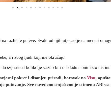
i na različite puteve. Svaki od njih utjecao je na mene i omo
ebe, a i zbog ljudi koji me okružuju.
 do svjesnosti koliko je važno biti u skladu s onim što uisti
 svjesni
pokret i disanje
u prirodi, boravak na
Visu
,
opuštan
oje putovanje.
Sve navedeno smješteno je u imenu ABIssa 