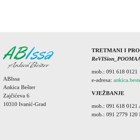
TRETMANI I
PR
ReVISion_POOMA
mob.: 091 618 0121
ABIssa
e-adresa:
ankica.bes
Ankica Bešter
VJEŽBANJE
Zajčićeva 6
10310 Ivanić-Grad
mob.: 091 618 0121 
mob.: 091 2779 120 