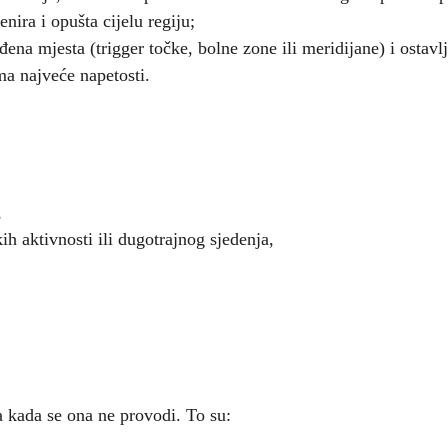
ira i opušta cijelu regiju;
đena mjesta (trigger točke, bolne zone ili meridijane) i ostavl
ma najveće napetosti.
,
ih aktivnosti ili dugotrajnog sjedenja,
ja kada se ona ne provodi. To su: