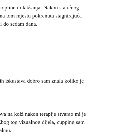
 topline i olakšanja. Nakon statičnog
na tom mjestu pokrenuta stagnirajuća
tri do sedam dana.
đih iskustava dobro sam znala koliko je
va na koži nakon terapije stvarao mi je
. Zbog tog vizualnog dijela, cupping sam
taknu.