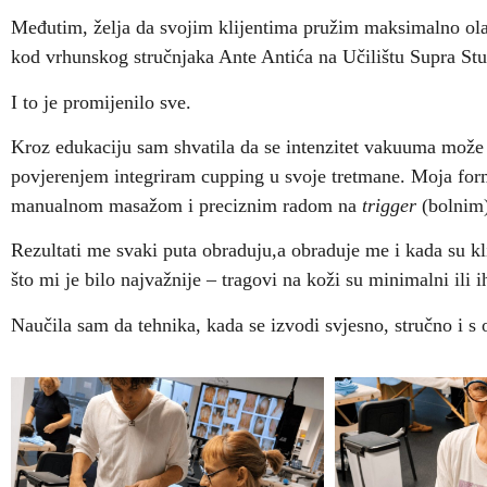
Međutim, želja da svojim klijentima pružim maksimalno olak
kod vrhunskog stručnjaka Ante Antića na Učilištu Supra Stud
I to je promijenilo sve.
Kroz edukaciju sam shvatila da se intenzitet vakuuma može 
povjerenjem integriram cupping u svoje tretmane. Moja formu
manualnom masažom i preciznim radom na
trigger
(bolnim)
Rezultati me svaki puta obraduju,a obraduje me i kada su kl
što mi je bilo najvažnije – tragovi na koži su minimalni ili
Naučila sam da tehnika, kada se izvodi svjesno, stručno i s o