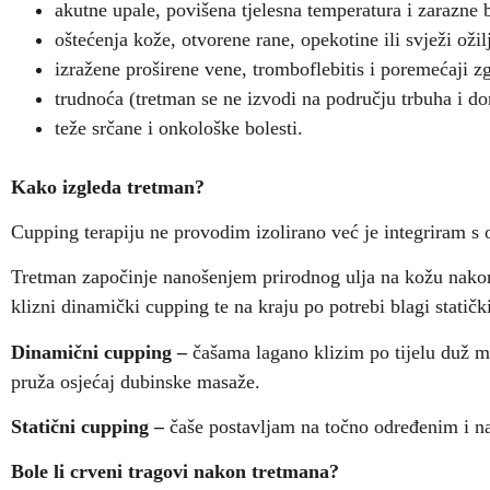
akutne upale, povišena tjelesna temperatura i zarazne b
oštećenja kože, otvorene rane, opekotine ili svježi ožiljc
izražene proširene vene, tromboflebitis i poremećaji z
trudnoća (tretman se ne izvodi na području trbuha i don
teže srčane i onkološke bolesti.
Kako izgleda tretman?
Cupping terapiju ne provodim izolirano već je integriram s 
Tretman započinje nanošenjem prirodnog ulja na kožu nakon
klizni dinamički cupping te na kraju po potrebi blagi statičk
Dinamični cupping –
čašama lagano klizim po tijelu duž m
pruža osjećaj dubinske masaže.
Statični cupping –
čaše postavljam na točno određenim i n
Bole li crveni tragovi nakon tretmana?