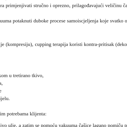
ra primjenjivati stručno i oprezno, prilagođavajući veličinu č
kuuma potaknuti duboke procese samoiscjeljenja koje svatko o
je (kompresiju), cupping terapija koristi kontra-pritisak (dek
kom u tretirano tkivo,
a,
e
ijelu.
nim potrebama klijenta:
njivo ulje, a zatim se pomoću vakuuma čašice lagano pomiču p