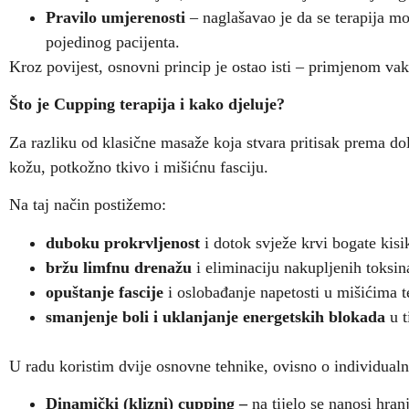
Pravilo umjerenosti
– naglašavao je da se terapija mo
pojedinog pacijenta.
Kroz povijest, osnovni princip je ostao isti – primjenom va
Što je Cupping terapija i kako djeluje?
Za razliku od klasične masaže koja stvara pritisak prema dol
kožu, potkožno tkivo i mišićnu fasciju.
Na taj način postižemo:
duboku prokrvljenost
i dotok svježe krvi bogate kisi
bržu limfnu drenažu
i eliminaciju nakupljenih toksin
opuštanje fascije
i oslobađanje napetosti u mišićima t
smanjenje boli
i uklanjanje energetskih blokada
u t
U radu koristim dvije osnovne tehnike, ovisno o individual
Dinamički (klizni) cupping –
na tijelo se nanosi hra