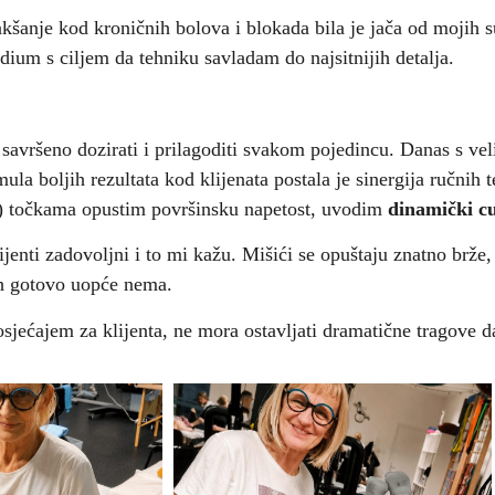
šanje kod kroničnih bolova i blokada bila je jača od mojih s
ium s ciljem da tehniku savladam do najsitnijih detalja.
savršeno dozirati i prilagoditi svakom pojedincu. Danas s v
la boljih rezultata kod klijenata postala je sinergija ručnih
 točkama opustim površinsku napetost, uvodim
dinamički c
ijenti zadovoljni i to mi kažu. Mišići se opuštaju znatno brže
 ih gotovo uopće nema.
sjećajem za klijenta, ne mora ostavljati dramatične tragove da 