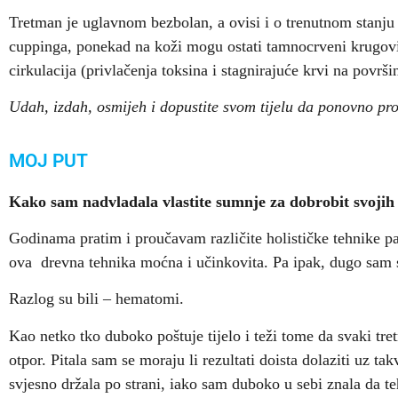
Tretman je uglavnom bezbolan, a ovisi i o trenutnom stanju k
cuppinga, ponekad na koži mogu ostati tamnocrveni krugovi
cirkulacija (privlačenja toksina i stagnirajuće krvi na povr
Udah, izdah, osmijeh i dopustite svom tijelu da ponovno pro
MOJ PUT
Kako sam nadvladala vlastite sumnje za dobrobit svojih 
Godinama pratim i proučavam različite holističke tehnike pa m
ova drevna tehnika moćna i učinkovita. Pa ipak, dugo sam se
Razlog su bili – hematomi.
Kao netko tko duboko poštuje tijelo i teži tome da svaki tr
otpor. Pitala sam se moraju li rezultati doista dolaziti uz t
svjesno držala po strani, iako sam duboko u sebi znala da 