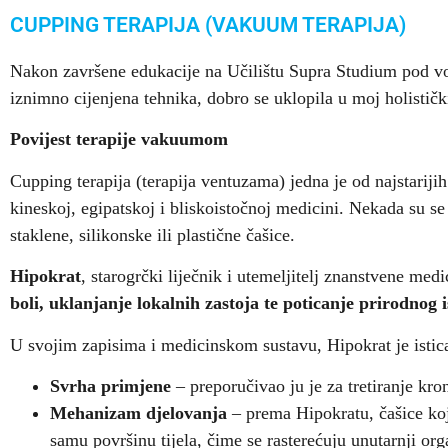
CUPPING TERAPIJA (VAKUUM TERAPIJA)
Nakon završene edukacije na Učilištu Supra Studium pod v
iznimno cijenjena tehnika, dobro se uklopila u moj holistički 
Povijest terapije vakuumom
Cupping terapija (terapija ventuzama) jedna je od najstarijih
kineskoj, egipatskoj i bliskoistočnoj medicini. Nekada su se
staklene, silikonske ili plastične čašice.
Hipokrat
, starogrčki liječnik i utemeljitelj znanstvene me
boli, uklanjanje lokalnih zastoja te poticanje prirodnog 
U svojim zapisima i medicinskom sustavu, Hipokrat je istic
Svrha primjene
– preporučivao ju je za tretiranje kro
Mehanizam djelovanja
– prema Hipokratu, čašice koje
samu površinu tijela, čime se rasterećuju unutarnji org