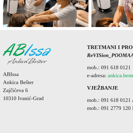
TRETMANI I
PR
ReVISion_POOMA
mob.: 091 618 0121
ABIssa
e-adresa:
ankica.bes
Ankica Bešter
VJEŽBANJE
Zajčićeva 6
10310 Ivanić-Grad
mob.: 091 618 0121 
mob.: 091 2779 120 