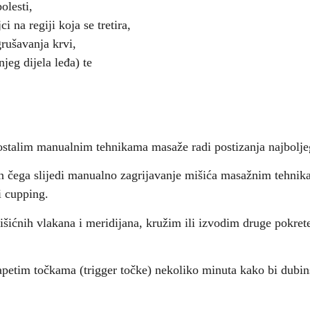
olesti,
i na regiji koja se tretira,
grušavanja krvi,
jeg dijela leđa) te
ostalim manualnim tehnikama masaže radi postizanja najboljeg
 čega slijedi manualno zagrijavanje mišića masažnim tehnika
i cupping.
išićnih vlakana i meridijana, kružim ili izvodim druge pokret
apetim točkama (trigger točke) nekoliko minuta kako bi dubin