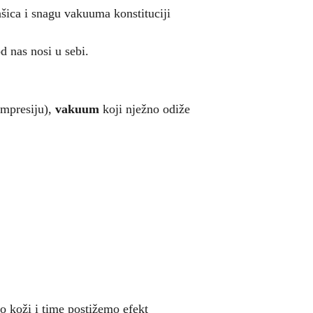
ašica i snagu vakuuma konstituciji
d nas nosi u sebi.
ompresiju),
vakuum
koji nježno odiže
o koži i time postižemo efekt