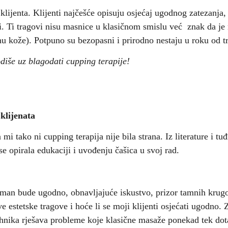
lijenta. Klijenti najčešće opisuju osjećaj ugodnog zatezanja,
. Ti tragovi nisu masnice u klasičnom smislu već znak da je 
šinu kože). Potpuno su bezopasni i prirodno nestaju u roku od 
diše uz blagodati cupping terapije!
klijenata
i tako ni cupping terapija nije bila strana. Iz literature i tu
 opirala edukaciji i uvođenju čašica u svoj rad.
etman bude ugodno, obnavljajuće iskustvo, prizor tamnih krugo
akve estetske tragove i hoće li se moji klijenti osjećati ugodno
tehnika rješava probleme koje klasične masaže ponekad tek do