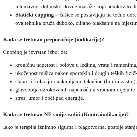
intenzivne, dubinsko-tkivne masaže koja učinkovito dren
Statički cupping –
čašice se postavljaju na točno odre
ova tehnika pruža duboko, ciljano olakšanje na mjesti
Kada se tretman preporučuje (indikacije)?
Cupping je izvrstan izbor za:
kroničnu napetost i bolove u leđima, vratu i ramenima
ukočenost mišića nakon sportskih i drugih teških fizičk
slabu cirkulaciju i nakupljanje tekućine (limfni zastoj),
glavobolja uzrokovanih napetošću u vratnom dijelu te
stres, umor i opći pad energije.
Kada se tretman NE smije raditi (Kontraindikacije)?
Iako je terapija iznimno sigurna i blagotvorna, postoje stan