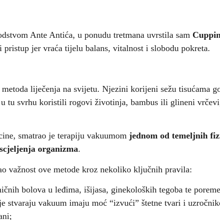
odstvom Ante Antića, u ponudu tretmana uvrstila sam
Cuppin
pristup jer vraća tijelu balans, vitalnost i slobodu pokreta.
 metoda liječenja na svijetu. Njezini korijeni sežu tisućama go
 u tu svrhu koristili rogovi životinja, bambus ili glineni vrče
dicine, smatrao je terapiju vakuumom
jednom od temeljnih fi
iscjeljenja organizma
.
ao važnost ove metode kroz nekoliko ključnih pravila:
ničnih bolova u leđima, išijasa, ginekoloških tegoba te poreme
 stvaraju vakuum imaju moć “izvući” štetne tvari i uzročnike 
ani;