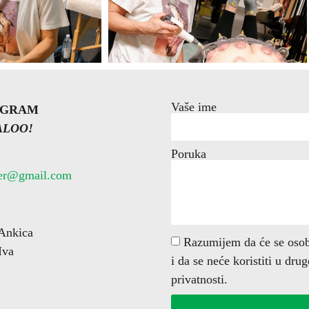
Vaše ime
OGRAM
ALOO!
Poruka
ter@gmail.com
Ankica
Razumijem da će se osobn
Iva
i da se neće koristiti u dru
privatnosti.