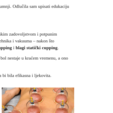
umnji. Odlučila sam upisati edukaciju
elikim zadovoljstvom i potpunim
 tehnika i vakuuma – nakon što
upping
i
blagi statički cupping
.
, bol nestaje u kraćem vremenu, a ono
bi bila efikasna i ljekovita.